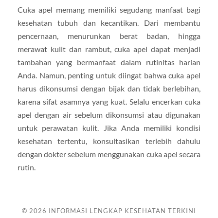
Cuka apel memang memiliki segudang manfaat bagi
kesehatan tubuh dan kecantikan. Dari membantu
pencernaan, menurunkan berat badan, hingga
merawat kulit dan rambut, cuka apel dapat menjadi
tambahan yang bermanfaat dalam rutinitas harian
Anda. Namun, penting untuk diingat bahwa cuka apel
harus dikonsumsi dengan bijak dan tidak berlebihan,
karena sifat asamnya yang kuat. Selalu encerkan cuka
apel dengan air sebelum dikonsumsi atau digunakan
untuk perawatan kulit. Jika Anda memiliki kondisi
kesehatan tertentu, konsultasikan terlebih dahulu
dengan dokter sebelum menggunakan cuka apel secara
rutin.
© 2026
INFORMASI LENGKAP KESEHATAN TERKINI