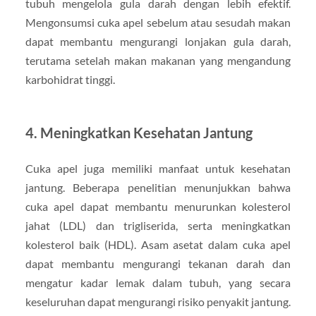
tubuh mengelola gula darah dengan lebih efektif.
Mengonsumsi cuka apel sebelum atau sesudah makan
dapat membantu mengurangi lonjakan gula darah,
terutama setelah makan makanan yang mengandung
karbohidrat tinggi.
4.
Meningkatkan Kesehatan Jantung
Cuka apel juga memiliki manfaat untuk kesehatan
jantung. Beberapa penelitian menunjukkan bahwa
cuka apel dapat membantu menurunkan kolesterol
jahat (LDL) dan trigliserida, serta meningkatkan
kolesterol baik (HDL). Asam asetat dalam cuka apel
dapat membantu mengurangi tekanan darah dan
mengatur kadar lemak dalam tubuh, yang secara
keseluruhan dapat mengurangi risiko penyakit jantung.