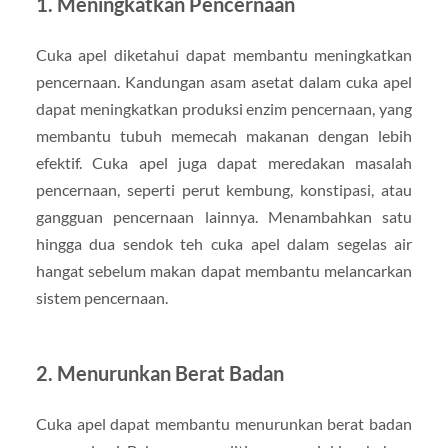
1.
Meningkatkan Pencernaan
Cuka apel diketahui dapat membantu meningkatkan
pencernaan. Kandungan asam asetat dalam cuka apel
dapat meningkatkan produksi enzim pencernaan, yang
membantu tubuh memecah makanan dengan lebih
efektif. Cuka apel juga dapat meredakan masalah
pencernaan, seperti perut kembung, konstipasi, atau
gangguan pencernaan lainnya. Menambahkan satu
hingga dua sendok teh cuka apel dalam segelas air
hangat sebelum makan dapat membantu melancarkan
sistem pencernaan.
2.
Menurunkan Berat Badan
Cuka apel dapat membantu menurunkan berat badan