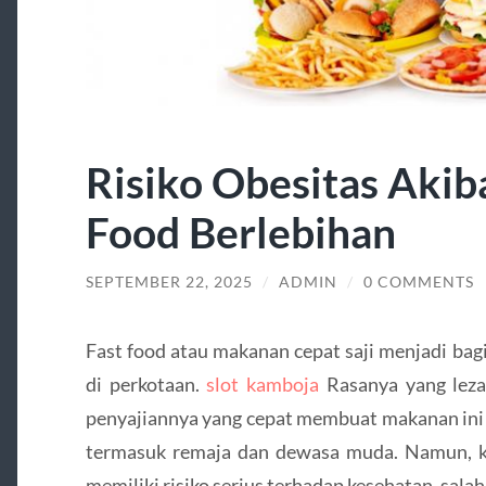
Risiko Obesitas Akib
Food Berlebihan
SEPTEMBER 22, 2025
/
ADMIN
/
0 COMMENTS
Fast food atau makanan cepat saji menjadi bag
di perkotaan.
slot kamboja
Rasanya yang lezat
penyajiannya yang cepat membuat makanan ini m
termasuk remaja dan dewasa muda. Namun, ko
memiliki risiko serius terhadap kesehatan, salah