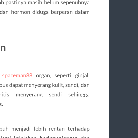
ab pastinya masih belum sepenuhnya
i, dan hormon diduga berperan dalam
un
i
spaceman88
organ, seperti ginjal,
upus dapat menyerang kulit, sendi, dan
hritis menyerang sendi sehingga
s.
buh menjadi lebih rentan terhadap
alami kelelahan berkepanjangan dan