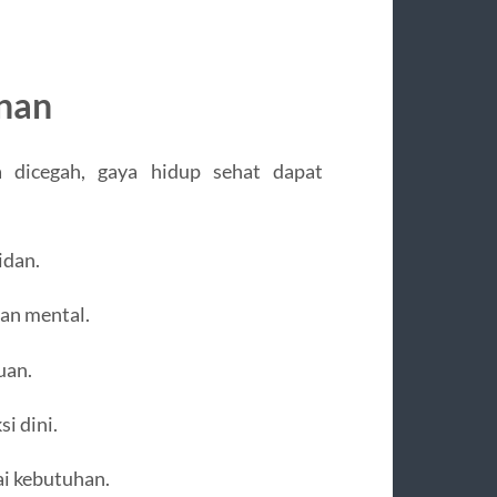
nan
 dicegah, gaya hidup sehat dapat
idan.
tan mental.
uan.
i dini.
ai kebutuhan.