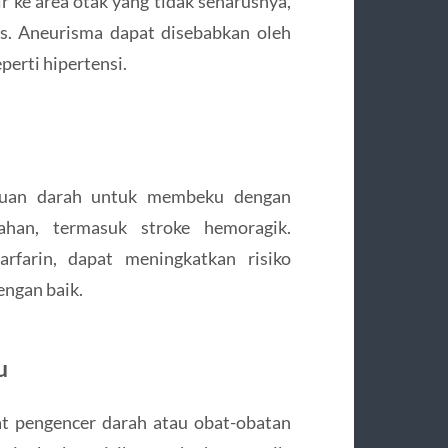
r ke area otak yang tidak seharusnya,
s. Aneurisma dapat disebabkan oleh
perti hipertensi.
uan darah untuk membeku dengan
ahan, termasuk stroke hemoragik.
rfarin, dapat meningkatkan risiko
engan baik.
u
at pengencer darah atau obat-obatan