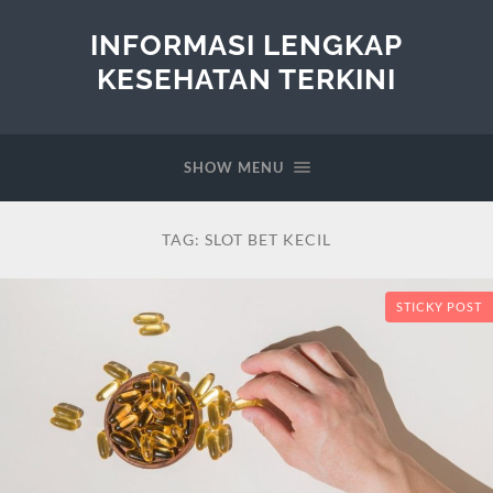
INFORMASI LENGKAP
KESEHATAN TERKINI
SHOW MENU
TAG:
SLOT BET KECIL
STICKY POST