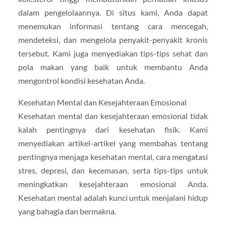
dalam pengelolaannya. Di situs kami, Anda dapat
menemukan informasi tentang cara mencegah,
mendeteksi, dan mengelola penyakit-penyakit kronis
tersebut. Kami juga menyediakan tips-tips sehat dan
pola makan yang baik untuk membantu Anda
mengontrol kondisi kesehatan Anda.
Kesehatan Mental dan Kesejahteraan Emosional
Kesehatan mental dan kesejahteraan emosional tidak
kalah pentingnya dari kesehatan fisik. Kami
menyediakan artikel-artikel yang membahas tentang
pentingnya menjaga kesehatan mental, cara mengatasi
stres, depresi, dan kecemasan, serta tips-tips untuk
meningkatkan kesejahteraan emosional Anda.
Kesehatan mental adalah kunci untuk menjalani hidup
yang bahagia dan bermakna.