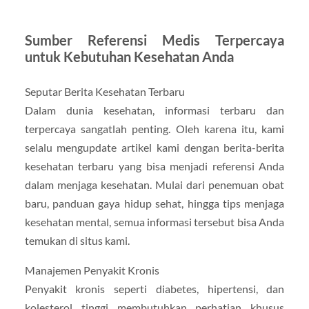
Sumber Referensi Medis Terpercaya
untuk Kebutuhan Kesehatan Anda
Seputar Berita Kesehatan Terbaru
Dalam dunia kesehatan, informasi terbaru dan
terpercaya sangatlah penting. Oleh karena itu, kami
selalu mengupdate artikel kami dengan berita-berita
kesehatan terbaru yang bisa menjadi referensi Anda
dalam menjaga kesehatan. Mulai dari penemuan obat
baru, panduan gaya hidup sehat, hingga tips menjaga
kesehatan mental, semua informasi tersebut bisa Anda
temukan di situs kami.
Manajemen Penyakit Kronis
Penyakit kronis seperti diabetes, hipertensi, dan
kolesterol tinggi membutuhkan perhatian khusus