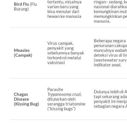
tertentu, misalnya
ringan– sedang, 
Bird Flu
(Flu
varian baru yang
nasional diarahk
Burung)
bisa menular dari
kemungkinan mut
hewan ke manusia
memungkinkan pe
manusia.
Beberapa negara
Virus campak,
penurunan cakupa
penyakit yang
Measles
munculnya wabah
sebelumnya banyak
(Campak)
deteksi virus di l
terkontrol melalui
(wastewater surve
vaksinasi
indikator awal.
Parasite
Dulunya lebih di 
Chagas
Trypanosoma cruzi
,
tapi sekarang ada
Disease
ditularkan oleh
penyakit ini menj
(Kissing Bug)
serangga triatomine
sebagian negara 
(“kissing bugs”)