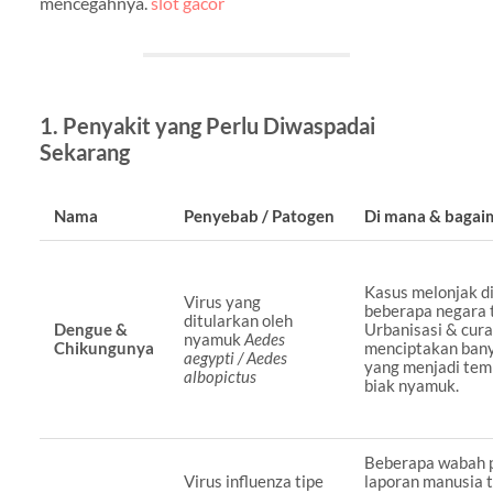
mencegahnya.
slot gacor
1. Penyakit yang Perlu Diwaspadai
Sekarang
Nama
Penyebab / Patogen
Di mana & baga
Kasus melonjak d
Virus yang
beberapa negara t
ditularkan oleh
Dengue &
Urbanisasi & cura
nyamuk
Aedes
Chikungunya
menciptakan bany
aegypti / Aedes
yang menjadi te
albopictus
biak nyamuk.
Beberapa wabah 
Virus influenza tipe
laporan manusia t