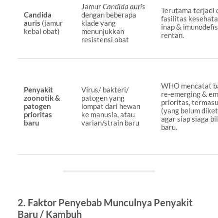
Jamur
Candida auris
Terutama terjadi 
Candida
dengan beberapa
fasilitas kesehat
auris
(jamur
klade yang
inap & imunodefis
kebal obat)
menunjukkan
rentan.
resistensi obat
WHO mencatat b
Penyakit
Virus/ bakteri/
re-emerging & em
zoonotik &
patogen yang
prioritas, termas
patogen
lompat dari hewan
(yang belum diket
prioritas
ke manusia, atau
agar siap siaga bi
baru
varian/strain baru
baru.
2. Faktor Penyebab Munculnya Penyakit
Baru / Kambuh