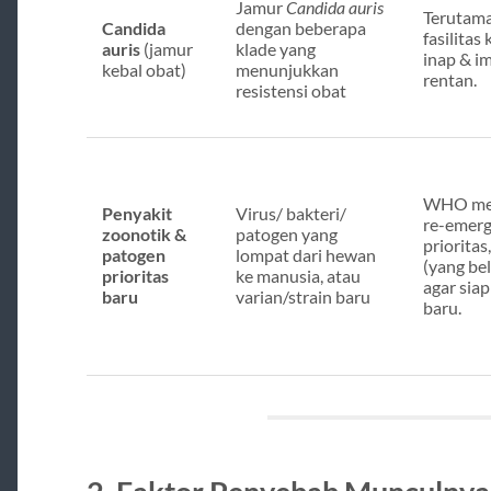
Jamur
Candida auris
Terutama 
Candida
dengan beberapa
fasilitas
auris
(jamur
klade yang
inap & i
kebal obat)
menunjukkan
rentan.
resistensi obat
WHO men
Penyakit
Virus/ bakteri/
re-emerg
zoonotik &
patogen yang
prioritas
patogen
lompat dari hewan
(yang bel
prioritas
ke manusia, atau
agar siap
baru
varian/strain baru
baru.