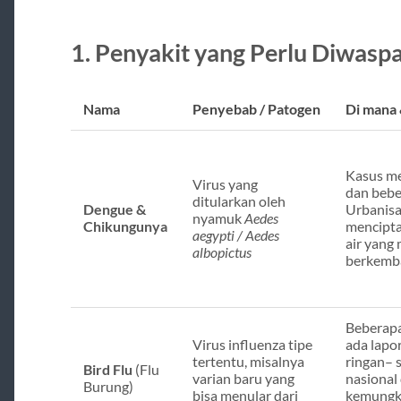
1. Penyakit yang Perlu Diwasp
Nama
Penyebab / Patogen
Di mana
Kasus me
Virus yang
dan bebe
ditularkan oleh
Dengue &
Urbanisas
nyamuk
Aedes
Chikungunya
mencipt
aegypti / Aedes
air yang
albopictus
berkemba
Beberap
Virus influenza tipe
ada lapo
tertentu, misalnya
ringan– 
Bird Flu
(Flu
varian baru yang
nasional
Burung)
bisa menular dari
kemungki