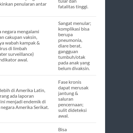
tular dan
inkan penularan antar
fatalitas tinggi.
Sangat menular;
komplikasi bisa
 negara mengalami
berupa
n cakupan vaksin,
pneumonia,
ya wabah kampak &
diare berat,
irus di limbah
gangguan
ter surveillance)
tumbuh/otak
ndikator awal.
pada anak yang
belum divaksin.
Fase kronis
dapat merusak
ebih di Amerika Latin,
jantung &
arang ada laporan
saluran
 ini menjadi endemik di
pencernaan;
 negara Amerika Serikat.
sulit dideteksi
awal.
Bisa