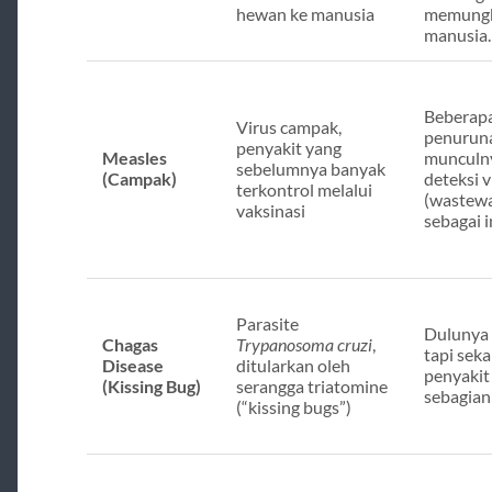
hewan ke manusia
memungk
manusia.
Beberapa
Virus campak,
penuruna
penyakit yang
Measles
munculn
sebelumnya banyak
(Campak)
deteksi v
terkontrol melalui
(wastewa
vaksinasi
sebagai i
Parasite
Dulunya l
Chagas
Trypanosoma cruzi
,
tapi sek
Disease
ditularkan oleh
penyakit
(Kissing Bug)
serangga triatomine
sebagian
(“kissing bugs”)