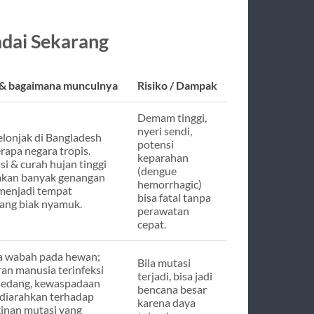
adai Sekarang
 & bagaimana munculnya
Risiko / Dampak
Demam tinggi,
nyeri sendi,
lonjak di Bangladesh
potensi
rapa negara tropis.
keparahan
i & curah hujan tinggi
(dengue
akan banyak genangan
hemorrhagic)
 menjadi tempat
bisa fatal tanpa
ng biak nyamuk.
perawatan
cepat.
a wabah pada hewan;
Bila mutasi
ran manusia terinfeksi
terjadi, bisa jadi
sedang, kewaspadaan
bencana besar
 diarahkan terhadap
karena daya
nan mutasi yang