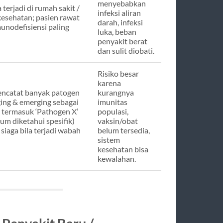
menyebabkan
terjadi di rumah sakit /
infeksi aliran
 kesehatan; pasien rawat
darah, infeksi
munodefisiensi paling
luka, beban
penyakit berat
dan sulit diobati.
Risiko besar
karena
catat banyak patogen
kurangnya
ing & emerging sebagai
imunitas
, termasuk ‘Pathogen X’
populasi,
um diketahui spesifik)
vaksin/obat
 siaga bila terjadi wabah
belum tersedia,
sistem
kesehatan bisa
kewalahan.