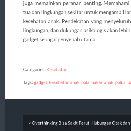
juga memainkan peranan penting. Memahami 
tua dan lingkungan sekitar untuk mengambil la
kesehatan anak. Pendekatan yang menyeluru
lingkungan, dan dukungan psikologis akan lebi
gadget sebagai penyebab utama.
Categories:
Kesehatan
Tags:
gadget
,
kesehatan anak
,
pola makan anak
,
polusi u
« Overthinking Bisa Sakit Perut: Hubungan Otak da