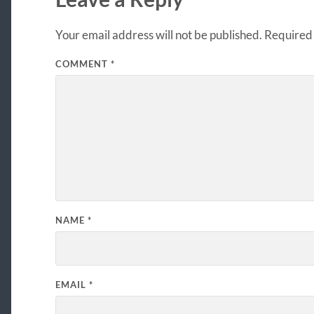
Your email address will not be published.
Required 
COMMENT
*
NAME
*
EMAIL
*