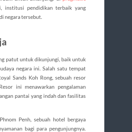
i, institusi pendidikan terbaik yang
di negara tersebut.
ja
g patut untuk dikunjungi, baik untuk
udaya negara ini. Salah satu tempat
Royal Sands Koh Rong, sebuah resor
Resor ini menawarkan pengalaman
gan pantai yang indah dan fasilitas
e Phnom Penh, sebuah hotel bergaya
yamanan bagi para pengunjungnya.