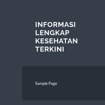
INFORMASI
LENGKAP
KESEHATAN
TERKINI
Sample Page