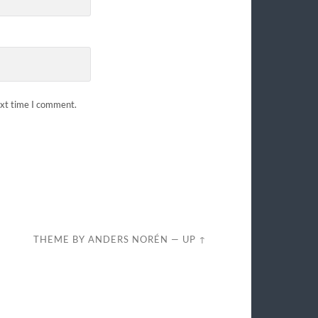
ext time I comment.
THEME BY
ANDERS NORÉN
—
UP ↑