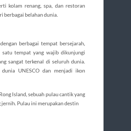
erti kolam renang, spa, dan restoran
ri berbagai belahan dunia.
dengan berbagai tempat bersejarah,
 satu tempat yang wajib dikunjungi
g sangat terkenal di seluruh dunia.
n dunia UNESCO dan menjadi ikon
Rong Island, sebuah pulau cantik yang
 jernih. Pulau ini merupakan destin