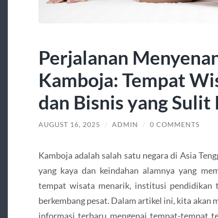
Perjalanan Menyenan
Kamboja: Tempat Wis
dan Bisnis yang Suli
AUGUST 16, 2025
/
ADMIN
/
0 COMMENTS
Kamboja adalah salah satu negara di Asia Teng
yang kaya dan keindahan alamnya yang memu
tempat wisata menarik, institusi pendidikan
berkembang pesat. Dalam artikel ini, kita ak
informasi terbaru mengenai tempat-tempat te