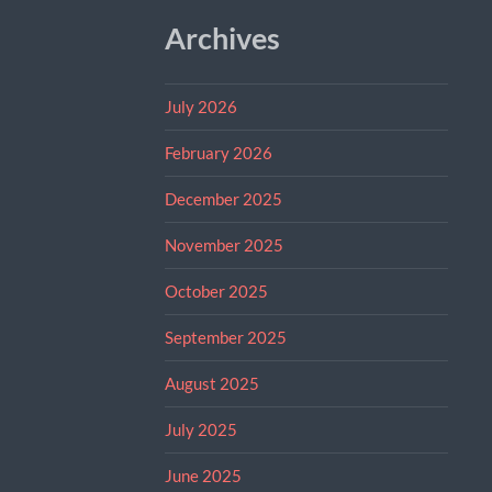
Archives
July 2026
February 2026
December 2025
November 2025
October 2025
September 2025
August 2025
July 2025
June 2025