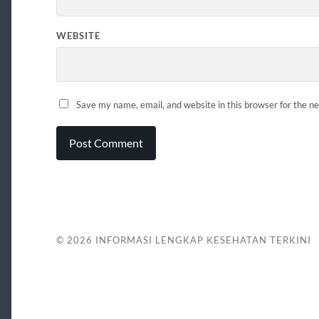
WEBSITE
Save my name, email, and website in this browser for the n
© 2026
INFORMASI LENGKAP KESEHATAN TERKINI