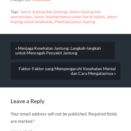
Tags:
Jamur kuping dan jantung
,
Jamur kuping dan
pencernaan
,
Jamur kuping menurunkan berat badan
,
Jamur
kuping untuk kesehatan
,
Manfaat jamur kuping
« Menjaga Kesehatan Jantung: Langkah-langkah
untuk Mencegah Penyakit Jantung
Faktor-Faktor yang Mempengaruhi Kesehatan Mental
dan Cara Mengatasinya »
Leave a Reply
Your email address will not be published.
Required fields
are marked
*