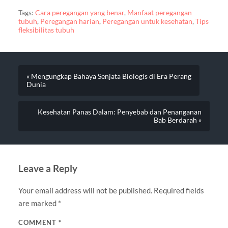
Tags:
Cara peregangan yang benar
,
Manfaat peregangan
tubuh
,
Peregangan harian
,
Peregangan untuk kesehatan
,
Tips
fleksibilitas tubuh
« Mengungkap Bahaya Senjata Biologis di Era Perang
Dunia
Kesehatan Panas Dalam: Penyebab dan Penanganan
Bab Berdarah »
Leave a Reply
Your email address will not be published.
Required fields
are marked
*
COMMENT
*