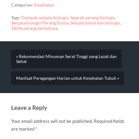
Categories:
Kesehatan
Tags:
Dampak senjata biologis
,
Sejarah perang biologis
,
Senjata biologis Perang Dunia
,
Senjata kimia dan biologis
,
Taktik perang berbahaya
« Rekomendasi Minuman Serat Tinggi yang Lezat dan
Sehat
Manfaat Peregangan Harian untuk Kesehatan Tubuh »
Leave a Reply
Your email address will not be published.
Required fields
are marked
*