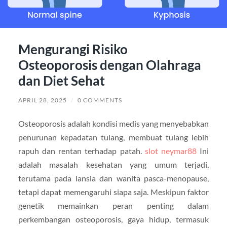
Mengurangi Risiko
Osteoporosis dengan Olahraga
dan Diet Sehat
APRIL 28, 2025
/
0 COMMENTS
Osteoporosis adalah kondisi medis yang menyebabkan
penurunan kepadatan tulang, membuat tulang lebih
rapuh dan rentan terhadap patah.
slot neymar88
Ini
adalah masalah kesehatan yang umum terjadi,
terutama pada lansia dan wanita pasca-menopause,
tetapi dapat memengaruhi siapa saja. Meskipun faktor
genetik memainkan peran penting dalam
perkembangan osteoporosis, gaya hidup, termasuk