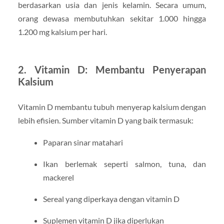
berdasarkan usia dan jenis kelamin. Secara umum,
orang dewasa membutuhkan sekitar 1.000 hingga
1.200 mg kalsium per hari.
2.
Vitamin D: Membantu Penyerapan
Kalsium
Vitamin D membantu tubuh menyerap kalsium dengan
lebih efisien. Sumber vitamin D yang baik termasuk:
Paparan sinar matahari
Ikan berlemak seperti salmon, tuna, dan
mackerel
Sereal yang diperkaya dengan vitamin D
Suplemen vitamin D jika diperlukan