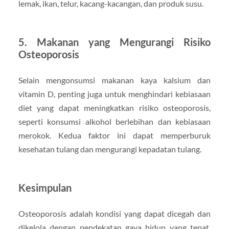
lemak, ikan, telur, kacang-kacangan, dan produk susu.
5.
Makanan yang Mengurangi Risiko
Osteoporosis
Selain mengonsumsi makanan kaya kalsium dan
vitamin D, penting juga untuk menghindari kebiasaan
diet yang dapat meningkatkan risiko osteoporosis,
seperti konsumsi alkohol berlebihan dan kebiasaan
merokok. Kedua faktor ini dapat memperburuk
kesehatan tulang dan mengurangi kepadatan tulang.
Kesimpulan
Osteoporosis adalah kondisi yang dapat dicegah dan
dikelola dengan pendekatan gaya hidup yang tepat.