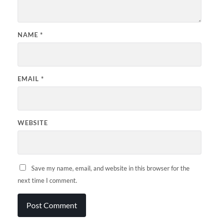
NAME
*
EMAIL
*
WEBSITE
Save my name, email, and website in this browser for the
next time I comment.