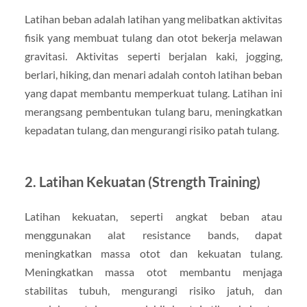
Latihan beban adalah latihan yang melibatkan aktivitas
fisik yang membuat tulang dan otot bekerja melawan
gravitasi. Aktivitas seperti berjalan kaki, jogging,
berlari, hiking, dan menari adalah contoh latihan beban
yang dapat membantu memperkuat tulang. Latihan ini
merangsang pembentukan tulang baru, meningkatkan
kepadatan tulang, dan mengurangi risiko patah tulang.
2.
Latihan Kekuatan (Strength Training)
Latihan kekuatan, seperti angkat beban atau
menggunakan alat resistance bands, dapat
meningkatkan massa otot dan kekuatan tulang.
Meningkatkan massa otot membantu menjaga
stabilitas tubuh, mengurangi risiko jatuh, dan