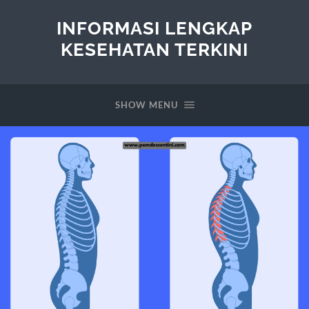
INFORMASI LENGKAP
KESEHATAN TERKINI
SHOW MENU