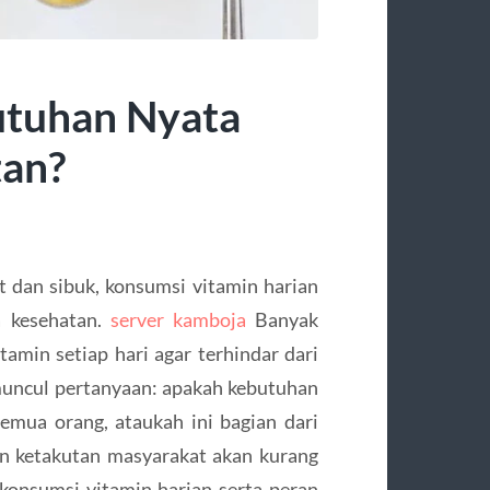
utuhan Nyata
tan?
 dan sibuk, konsumsi vitamin harian
a kesehatan.
server kamboja
Banyak
min setiap hari agar terhindar dari
, muncul pertanyaan: apakah kebutuhan
semua orang, ataukah ini bagian dari
an ketakutan masyarakat akan kurang
k konsumsi vitamin harian serta peran