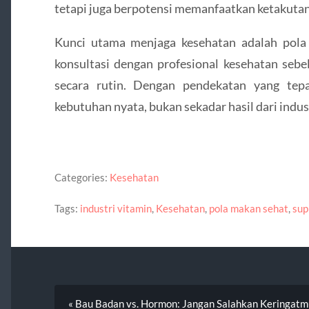
tetapi juga berpotensi memanfaatkan ketakutan
Kunci utama menjaga kesehatan adalah pola 
konsultasi dengan profesional kesehatan se
secara rutin. Dengan pendekatan yang tep
kebutuhan nyata, bukan sekadar hasil dari indus
Categories:
Kesehatan
Tags:
industri vitamin
,
Kesehatan
,
pola makan sehat
,
sup
« Bau Badan vs. Hormon: Jangan Salahkan Keringat